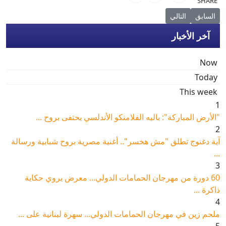
SHARE
المقال السابق: مهرجان القاهرة السينمائي الدولي وجامعة كوفنتري بالقاهرة
المقال التالي: مهرجان القاهرة السينمائي الدولي وفرع جامعة كوفن
السابق
التالي
آخر الأخبار
Now
Today
This week
1
"الأرض المباركة": باليه الفلامنكو الأندلسي يحتفى بروح ...
2
آية دغنوج تطلق "مش هخسر".. أغنية مصرية بروح شبابية ورسالة
...
3
60 دورة من مهرجان الحمامات الدولي... معرض يروي حكاية
ذاكرة ...
4
ملحم زين في مهرجان الحمامات الدولي... سهرة لبنانية على ...