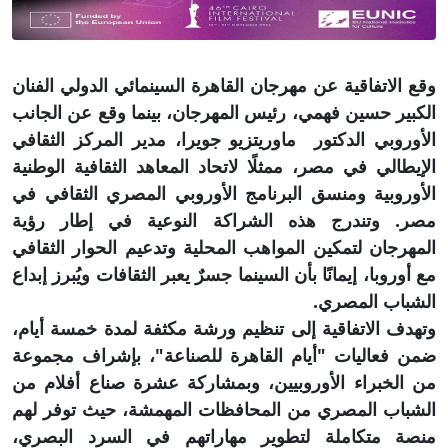
وقع الاتفاقية عن مهرجان القاهرة السينمائي الدولي الفنان
الكبير حسين فهمي، رئيس المهرجان، بينما وقع عن الجانب
الأوروبي الدكتور ماوريتزيو جويرا، مدير المركز الثقافي
الإيطالي في مصر، ممثلًا لاتحاد المعاهد الثقافية الوطنية
الأوروبية ومنسق البرنامج الأوروبي المصري الثقافي في
مصر. وتندرج هذه الشراكة النوعية في إطار رؤية
المهرجان لتمكين المواهب المحلية وتدعيم الحوار الثقافي
مع أوروبا، إيمانًا بأن السينما جسرٌ يعبر الثقافات ويُبرز إبداع
الشباب المصري.
وتهدف الاتفاقية إلى تنظيم ورشة مكثفة لمدة خمسة أيام،
ضمن فعاليات "أيام القاهرة للصناعة"، بإشراف مجموعة
من الخبراء الأوروبيين، وبمشاركة عشرة صناع أفلام من
الشباب المصري من المحافظات المهمشة، حيث توفر لهم
منصة متكاملة لتطوير مهاراتهم في السرد البصري،