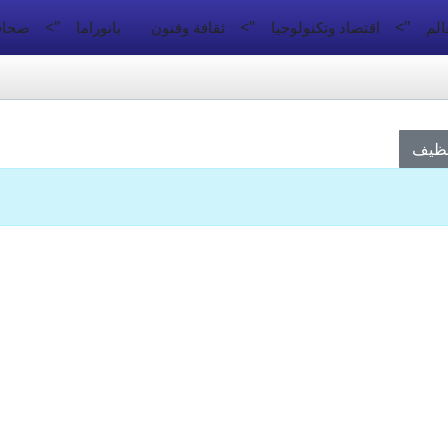
">
">
">
الم
اقتصاد وتكنولوجيا
ثقافة وفنون
بانوراما
صحافة
نظيف