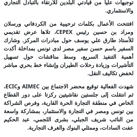
توجيهات عليا من قيادتي البلدين للارتقاء بالتبادل التجاري
والاستثماري.
افتتحت الأعمال بكلمات ترحيبية من الكردفاني ورسلان
ومراد بن حسين رئيس CEPEX، تلاها عرض تقديمي
للأستاذ طارق علي يوسف حول مبادرات المركز. وشارك
السفير باسم حسن سفير مصر لدى تونس بمداخلة أكدت
أهمية التنفيذ السريع، وسط مناقشات حول تسهيل
التأشيرات وزيادة رحلات الطيران وإنشاء خط بحري مباشر
لخفض تكاليف النقل.
شهدت الفعالية توقيع محضر الاجتماع بين AIMEC وECIC،
ثم انتقلت إلى جلستين نقاشيتين ركزتا على دور القطاع
الخاص في منطقة التجارة الحرة القارية، وفرص الشراكة
بين تونس ومصر في التجارة والاستثمار، بمشاركة واسعة
من النائب شريف الجبلي، بشرى اللجمي، عبد الحكيم
عفت السادات، وممثلي البنوك والغرف التجارية.