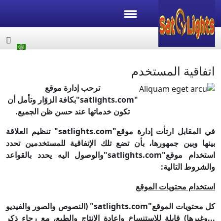
اتفاقية المستخدم
ترحب إدارة موقع
"
satlights.com
"بكافة الزوّار وتأمل أن
تكون خدماتها عند حسن ظن الجميع
.
في المقابل ارتأت إدارة موقع"
satlights.com
" تنظيم العلاقة
بينها وبين جمهورها، بأن تضع تلك الإتفاقية للمستخدمين تحدد
استخدام موقع
"
satlights.com
"
والوصول اليه يحدد بالقواعد
والشروط التالية
:
استخدام محتويات الموقع
كل محتويات الموقع"
satlights.com
" (النصوص والصور والفيديو
...وغيرها) قابلة للاستنساخ واعادة الانتاج والطبع، مع رجاء ذكر