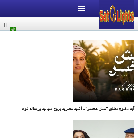
آية دغنوج تطلق "مش هخسر".. أغنية مصرية بروح شبابية ورسالة قوة