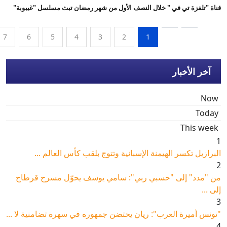
قناة "تلفزة تي في " خلال النصف الأول من شهر رمضان تبث مسلسل "غيبوبة"
7
6
5
4
3
2
1
آخر الأخبار
Now
Today
This week
1
البرازيل تكسر الهيمنة الإسبانية وتتوج بلقب كأس العالم ...
2
من "مدد" إلى "حسبي ربي": سامي يوسف يحوّل مسرح قرطاج
إلى ...
3
"تونس أميرة العرب": ريان يحتضن جمهوره في سهرة تضامنية لا ...
4