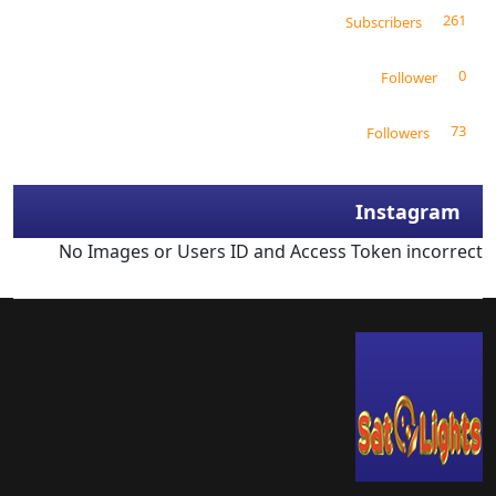
261
Subscribers
0
Follower
73
Followers
Instagram
No Images or Users ID and Access Token incorrect