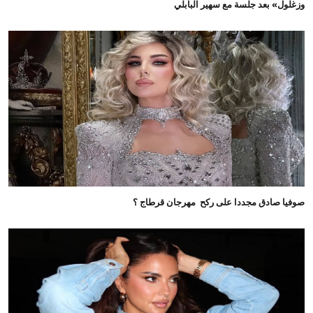
وزغلول» بعد جلسة مع سهير البابلي
صوفيا صادق مجددا على ركح مهرجان قرطاج ؟