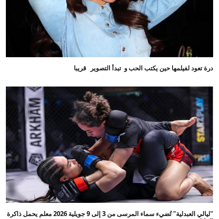
درة تعود لفيلمها حين يكتب الحب و تبدأ التصوير قريبا
"ليالي العبدلية" تُضيء سماء المرسى من 3 إلى 9 جويلية 2026 معلم يحمل ذاكرة