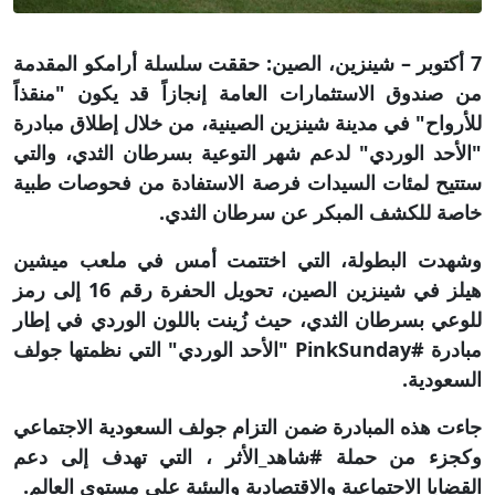
7 أكتوبر – شينزين، الصين: حققت سلسلة أرامكو المقدمة
من صندوق الاستثمارات العامة إنجازاً قد يكون "منقذاً
للأرواح" في مدينة شينزين الصينية، من خلال إطلاق مبادرة
"الأحد الوردي" لدعم شهر التوعية بسرطان الثدي، والتي
ستتيح لمئات السيدات فرصة الاستفادة من فحوصات طبية
خاصة للكشف المبكر عن سرطان الثدي.
وشهدت البطولة، التي اختتمت أمس في ملعب ميشين
هيلز في شينزين الصين، تحويل الحفرة رقم 16 إلى رمز
للوعي بسرطان الثدي، حيث زُينت باللون الوردي في إطار
مبادرة #PinkSunday "الأحد الوردي" التي نظمتها جولف
السعودية.
جاءت هذه المبادرة ضمن التزام جولف السعودية الاجتماعي
وكجزء من حملة #شاهد_الأثر ، التي تهدف إلى دعم
القضايا الاجتماعية والاقتصادية والبيئية على مستوى العالم.