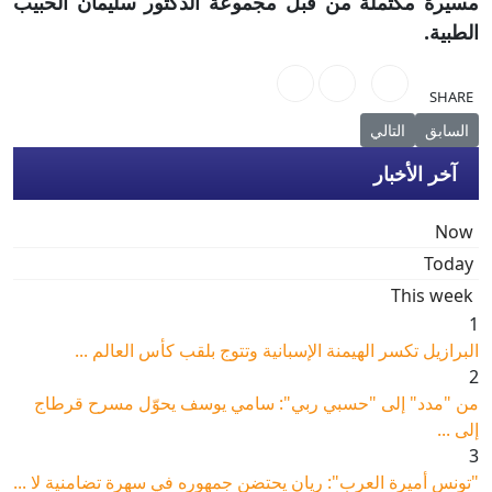
مسيرة مكتملة من قبل مجموعة الدكتور سليمان الحبيب
الطبية.
SHARE
المقال السابق: تونس تثبت مجدّدًا ريادتها في المجال الطبي..!
المقال التالي: تونس تفوز لأول مرة بجائزة فايزر المرموقة لسنة 2024 من الأكاديمية الملكية البريطانية
السابق
التالي
آخر الأخبار
Now
Today
This week
1
البرازيل تكسر الهيمنة الإسبانية وتتوج بلقب كأس العالم ...
2
من "مدد" إلى "حسبي ربي": سامي يوسف يحوّل مسرح قرطاج
إلى ...
3
"تونس أميرة العرب": ريان يحتضن جمهوره في سهرة تضامنية لا ...