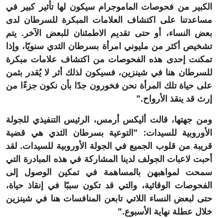
الكبير من فحوصات الماموجرام سيكون لها تأثير كبير في
مساعدتنا على اكتشاف العلامات المبكرة للسرطان لدى
بعض النساء، أو حتى تقديم الاطمئنان للبعض الآخر. يتم
تشخيص أكثر من مليوني امرأة بسرطان الثدي سنويًا، وإذا
تمكنت إحدى هذه الفحوصات من اكتشاف علامات مبكرة
للسرطان هنا في شينزين، فسيكون لذلك أثر لا يُقدر بثمن
على حياة تلك المرأة نحن فخورون جدًا بأن نكون جزءًا من
إرث قد ينقذ الأرواح."
ومن جهتها، قالت أليكس أرمس، الرئيس التنفيذي للجولة
الأوروبية للسيدات: "التوعية بسرطان الثدي هي قضية
قريبة من قلوب الجميع في الجولة الأوروبية للسيدات. لقد
أحبت لاعبات الجولف لدينا المشاركة في هذه المبادرة التي
سمحت لمواهبهن بالمساهمة في تمكين الوصول إلى
الفحوصات الوقائية، والتي قد تكون سببًا في إنقاذ حياة،
حتى لبعض النساء اللاتي تابعن المنافسات هنا في شينزين
خلال عطلة نهاية الأسبوع."