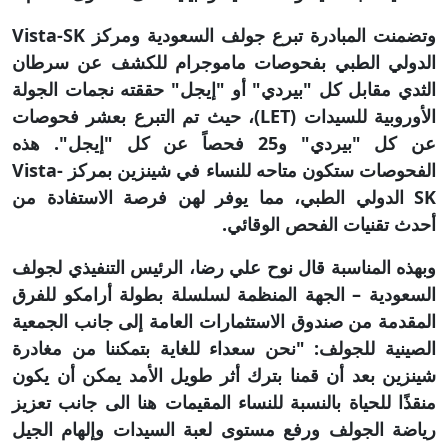
وتضمنت المبادرة تبرع جولف السعودية ومركز Vista-SK
الدولي الطبي بفحوصات ماموجرام للكشف عن سرطان
الثدي مقابل كل "بيردي" أو "إيجل" حققته نجمات الجولة
الأوروبية للسيدات (LET)، حيث تم التبرع بعشر فحوصات
عن كل "بيردي" و25 فحصاً عن كل "إيجل". هذه
الفحوصات ستكون متاحه للنساء في شينزين بمركز Vista-
SK الدولي الطبي، مما يوفر لهن فرصة الاستفادة من
أحدث تقنيات الفحص الوقائي.
وبهذه المناسبة قال نوح علي رضا، الرئيس التنفيذي لجولف
السعودية – الجهة المنظمة لسلسلة بطولة أرامكو للفرق
المقدمة من صندوق الاستثمارات العامة إلى جانب الجمعية
الصينية للجولف: "نحن سعداء للغاية بتمكننا من مغادرة
شينزين بعد أن قمنا بترك أثر طويل الأمد يمكن أن يكون
منقذًا للحياة بالنسبة للنساء المقيمات هنا الى جانب تعزيز
رياضة الجولف ورفع مستوى لعبة السيدات وإلهام الجيل