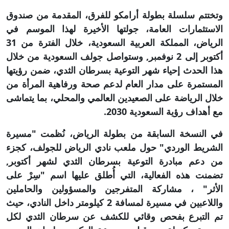
وتختتم سلسلة بطولة أرامكو للفرق، المقدمة من صندوق
الاستثمارات العامة، جولتها الأخيرة لهذا الموسم في
الرياض، المملكة العربية السعودية، خلال الفترة من 31
أكتوبر إلى 2 نوفمبر, وستواصل جولف السعودية من خلال
هذا الحدث إحياء شهر التوعية بسرطان الثدي، ضمن رؤيتها
المستمرة على مدار العام لدعم صحة ورفاهية المرأة من
خلال الرياضة على الصعيدين العالمي والمحلي، بما يتماشى
مع أهداف رؤية السعودية 2030.
في النسخة السابقة من بطولة الرياض، نُظمت "مسيرة
الشريط الوردي" حول ملعب نادي الرياض للجولف، كجزء
من دعم مبادرة التوعية بسرطان الثدي لشهر أكتوبر,
تضمنت هذه الفعالية، التي أُطلق عليها اسم "سِرْ على
الأثر" ، مشاركة المتفرجين والمسؤولين والحاملين
واللاعبين في مسيرة لمسافة 2 كيلومتر داخل النادي، حيث
تم التبرع بفحص وقائي للكشف عن سرطان الثدي لكل