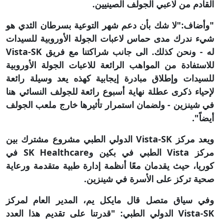
القادم من لاعبي الجولف الصينيين.
"وأضاف:"لا شك بأن دعم شهر التوعية بسرطان الثدي هو
شيء ندرك مدى حماس لاعبات الجولة الأوروبية للسيدات
له - ونحن كذلك. الى جانب شراكتنا مع فريق Vista-SK
للاستفادة من المواهب الرائعة للاعبات الجولة الأوروبية
للسيدات وإطلاق مبادرة إيجابية كهذه يعد وسيلة رائعة
لإحياء ذكرى عطلة نهاية أسبوع رائعة للجولف النسائي هنا
في شينزين - ولضمان استمرار تأثيرها خارج ملعب الجولف
أيضاً".
ويعد مركز Vista-SK الدولي الطبي مشروع مشترك بين
مركز Vista الطبي في بكين وSK Healthcare في
كوريا، حيث يقدمان معًا أنظمة إدارة طبية متقدمة ورعاية
صحية تركز على الأسرة في شينزين.
وفي سياق متصل قال مايكل يم، المدير العام لمركز
Vista-SK الدولي الطبي: "قدرتنا على تقديم هذا العدد