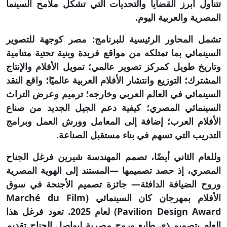
تتناول أبرز القضايا والتحديات التي تشكل ملامح السينما
المصرية والعربية اليوم.
تشمل المحاور الرئيسية للبرنامج: مصر كوجهة للتصوير
السينمائي بما تمتلكه من مواقع فريدة وبنية تحتية متنامية
وتاريخ طويل كمركز تصوير عالمي؛ تمويل الأفلام والإنتاج
المشترك؛ التوزيع وانتشار الأفلام العربية عالميًا؛ واقع النقد
السينمائي في العالم العربي وخارجه؛ ترميم وعرض التراث
السينمائي المصري؛ كيفية دعم الجيل الجديد من صناع
الأفلام العرب؛ إضافة إلى المعامل وورش العمل وبرامج
التدريب التي تسهم في بناء مستقبل الصناعة.
وللعام الثاني أيضًا، تصمم المهندسة شيرين فرغل الجناح
المصري، إذ حصد تصميمها —المستند إلى الهوية المصرية
وروح الضيافة الدافئة— جائزة تصميم الأجنحة في سوق
الأفلام بمهرجان كان السينمائي (Marché du Film
Pavilion Design Award) لعام 2025. تعود فرغل هذا
العام بتصميم ذي طابع وروح مصرية ليواصل الجناح تقديم