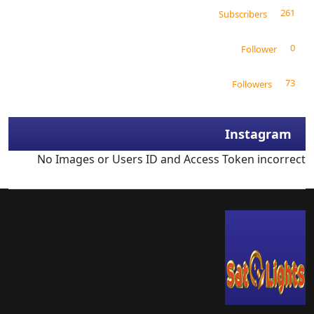
261
Subscribers
0
Follower
73
Followers
Instagram
No Images or Users ID and Access Token incorrect