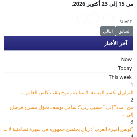
من 15 إلى 23 أكتوبر 2026.
SHARE
المقال التالي: "السينما في حوشنا"شعار الدورة الجديدة لمهرجان 
المقال السابق: مركز السينما العربية يناقش في مهرجان كان دور الإنتاج الم
السابق
التالي
آخر الأخبار
Now
Today
This week
1
البرازيل تكسر الهيمنة الإسبانية وتتوج بلقب كأس العالم ...
2
من "مدد" إلى "حسبي ربي": سامي يوسف يحوّل مسرح قرطاج
إلى ...
3
"تونس أميرة العرب": ريان يحتضن جمهوره في سهرة تضامنية لا ...
4